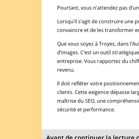
2026
Pourtant, vous n’attendez pas d’un
:
qui
Lorsqu’il s’agit de construire une p
paie
convaincre et de les transformer en 
vraiment
?
Que vous soyez à Troyes, dans l’Aub
-
En
d’images. C’est un outil stratégiqu
règle
entreprise. Vous rapportez du chif
générale,
revenu.
il
existe
Il doit refléter votre positionneme
deux
clients. Cette exigence dépasse lar
types
maîtrise du SEO, une compréhension 
d'ouvertures,
y
sécurité et performance.
compris
une
machine
Avant de continuer la lecture d
de