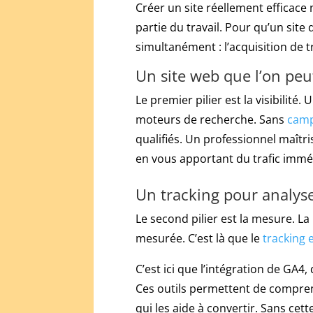
Créer un site réellement efficac
jouer
partie du travail. Pour qu’un site 
aux
machines
simultanément : l’acquisition de t
à
Un site web que l’on peu
sous
et
Le premier pilier est la visibilité.
aux
moteurs de recherche. Sans
camp
machines
qualifiés. Un professionnel maîtri
à
sous
en vous apportant du trafic imm
en
ligne.
Un tracking pour analyse
Casino
Le second pilier est la mesure. L
PayPal
mesurée. C’est là que le
tracking e
2026
:
C’est ici que l’intégration de G
dépôts
protégés,
Ces outils permettent de comprend
pièges
qui les aide à convertir. Sans cet