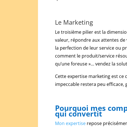
évités
Playzee
Casino
Le Marketing
n'offre
aucun
Le troisième pilier est la dimensio
bonus
valeur, répondre aux attentes de 
sans
la perfection de leur service ou pr
dépôt
pour
comment le produit/service résou
le
qu’une foreuse »… vendez la solut
moment.
Lorsque
Cette expertise marketing est ce 
l'information
impeccable restera peu efficace, 
est
importante
et
Pourquoi mes compé
que
qui convertit
vous
souhaitez
Mon expertise
repose précisément s
de