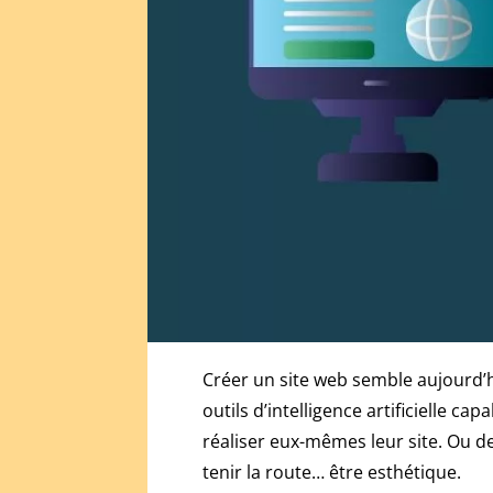
des
récompenses
Coin
Master
est
disponible
ci-
dessous
que
vous
obtenez
dans
ce
jeu.
Bonus
Créer un site web semble aujourd’h
casino
outils d’intelligence artificielle
50€
réaliser eux-mêmes leur site. Ou dem
sans
tenir la route… être esthétique.
dépôt