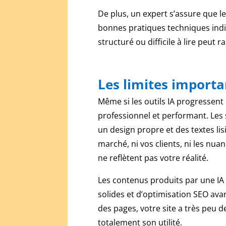
quelque
De plus, un expert s’assure que le
chose
que
bonnes pratiques techniques indi
vous
structuré ou difficile à lire peut r
auriez
besoin
de
Les limites importan
parler
avec
Même si les outils IA progressent
le
professionnel et performant. Les 
bureau
un design propre et des textes li
de
crédit
marché, ni vos clients, ni les nu
du
ne reflètent pas votre réalité.
casino
pour
Les contenus produits par une IA
déterminer.
solides et d’optimisation SEO avan
Jouer
des pages, votre site a très peu d
a
totalement son utilité.