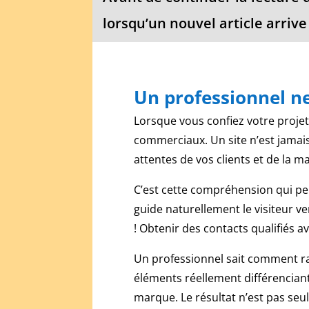
jeu
lorsqu’un nouvel article arrive 
commune
et
une
machine
Un professionnel ne 
de
jeu
Lorsque vous confiez votre projet
dynamique.
commerciaux. Un site n’est jamais
Roulette
en
attentes de vos clients et de la m
ligne
2026
C’est cette compréhension qui pe
:
guide naturellement le visiteur ver
règles,
! Obtenir des contacts qualifiés 
croupiers
et
Un professionnel sait comment rac
vrais
éléments réellement différenciant
risques
:
marque. Le résultat n’est pas seu
C'est