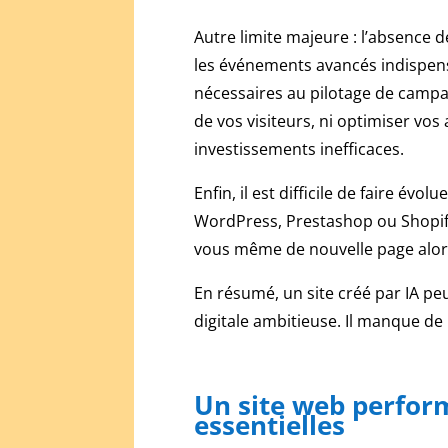
des
jeu
Autre limite majeure : l’absence d
gratuit
les événements avancés indispensa
nécessaires au pilotage de camp
Casino
de vos visiteurs, ni optimiser vo
Neosurf
2026
investissements inefficaces.
:
dépôts
Enfin, il est difficile de faire év
discrets,
WordPress, Prestashop ou Shopify 
plafonds,
vous même de nouvelle page alors 
pièges
Visitez
En résumé, un site créé par IA pe
notre
digitale ambitieuse. Il manque de
page
présentant
les
Un site web perfor
meilleurs
essentielles
endroits
pour