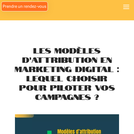
Meilleur
Prendre un rendez-vous
offre
poker
sans
depot
Meilleur
Les modèles
casino
d’attribution en
en
ligne
marketing digital :
2026
lequel choisir
:
pour piloter vos
droits
et
campagnes ?
retraits
:
Une
marque
impliquée
dans
un