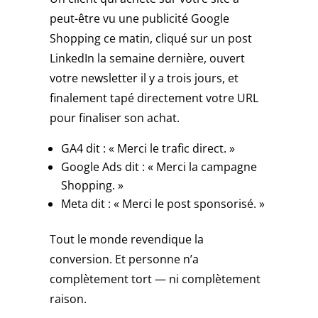
dépôt
peut-être vu une publicité Google
2026
Shopping ce matin, cliqué sur un post
:
qui
LinkedIn la semaine dernière, ouvert
paie
votre newsletter il y a trois jours, et
vraiment
finalement tapé directement votre URL
?
pour finaliser son achat.
-
L'habitat
GA4 dit : « Merci le trafic direct. »
ouvre
Google Ads dit : « Merci la campagne
tous
Shopping. »
les
jours
Meta dit : « Merci le post sponsorisé. »
à
8h
Tout le monde revendique la
et
conversion. Et personne n’a
ferme
complètement tort — ni complètement
au
raison.
crépuscule.
Casino