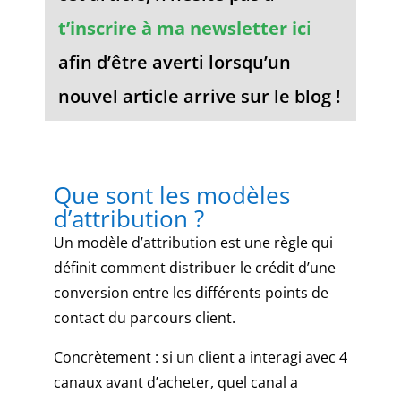
t’inscrire à ma newsletter ic
i
Roulette
en
afin d’être averti lorsqu’un
ligne
2026
nouvel article arrive sur le blog !
:
règles,
croupiers
et
Que sont les modèles
vrais
d’attribution ?
risques
Ils
Un modèle d’attribution est une règle qui
sont
définit comment distribuer le crédit d’une
là
conversion entre les différents points de
pour
contact du parcours client.
s'assurer
que
Concrètement : si un client a interagi avec 4
le
jeu
canaux avant d’acheter, quel canal a
se