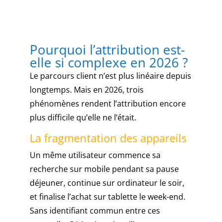
Les
plus
grandes
marques,
Pourquoi l’attribution est-
telles
elle si complexe en 2026 ?
que
888
Le parcours client n’est plus linéaire depuis
et
longtemps. Mais en 2026, trois
PokerStars,
phénomènes rendent l’attribution encore
ont
plus difficile qu’elle ne l’était.
des
applications
La fragmentation des appareils
de
poker.
Un même utilisateur commence sa
Puis-
recherche sur mobile pendant sa pause
je
déjeuner, continue sur ordinateur le soir,
jouer
et finalise l’achat sur tablette le week-end.
à
Sans identifiant commun entre ces
des
jeux