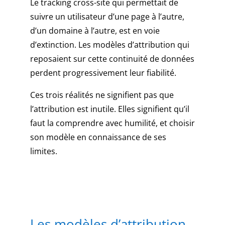
Le tracking cross-site qui permettait de
PayPal
2026
suivre un utilisateur d’une page à l’autre,
:
d’un domaine à l’autre, est en voie
dépôts
d’extinction. Les modèles d’attribution qui
protégés,
reposaient sur cette continuité de données
pièges
évités
perdent progressivement leur fiabilité.
Adaptée
Ces trois réalités ne signifient pas que
pour
la
l’attribution est inutile. Elles signifient qu’il
télévision
faut la comprendre avec humilité, et choisir
du
son modèle en connaissance de ses
livre,
limites.
cette
version
de
machine
à
sous
Les modèles d’attribution
vous