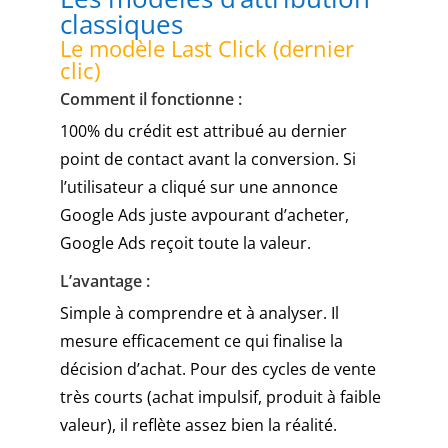
classiques
demande
de
Le modèle Last Click (dernier
trouver
clic)
des
Comment il fonctionne :
symboles
100% du crédit est attribué au dernier
thématiques
emblématiques
point de contact avant la conversion. Si
tels
l’utilisateur a cliqué sur une annonce
que
Google Ads juste avpourant d’acheter,
le
Google Ads reçoit toute la valeur.
balcon
du
L’avantage :
palais
Simple à comprendre et à analyser. Il
à
Lilliput
mesure efficacement ce qui finalise la
dans
décision d’achat. Pour des cycles de vente
votre
très courts (achat impulsif, produit à faible
quête
valeur), il reflète assez bien la réalité.
de