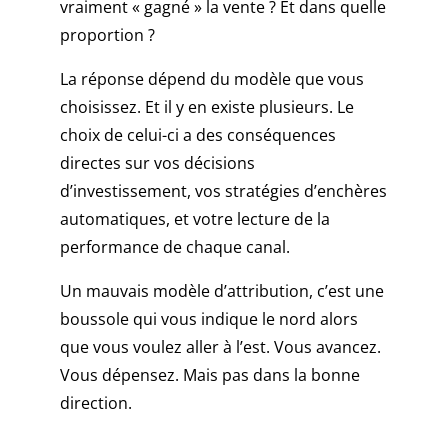
vraiment « gagné » la vente ? Et dans quelle
déroule
proportion ?
bien
et
La réponse dépend du modèle que vous
confirmer
choisissez. Et il y en existe plusieurs. Le
les
choix de celui-ci a des conséquences
chiffres
une
directes sur vos décisions
fois
d’investissement, vos stratégies d’enchères
qu'ils
automatiques, et votre lecture de la
ont
performance de chaque canal.
chuté.
Casino
Un mauvais modèle d’attribution, c’est une
Neosurf
boussole qui vous indique le nord alors
2026
:
que vous voulez aller à l’est. Vous avancez.
dépôts
Vous dépensez. Mais pas dans la bonne
discrets,
direction.
plafonds,
pièges