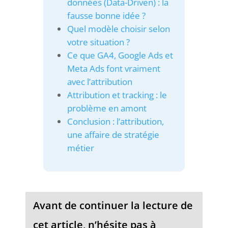
données (Data-Driven) : la
la
fausse bonne idée ?
machine
Quel modèle choisir selon
à
sous
votre situation ?
pour
Ce que GA4, Google Ads et
un
Meta Ads font vraiment
tour
avec l’attribution
avant
Attribution et tracking : le
de
problème en amont
jouer
Conclusion : l’attribution,
pour
une affaire de stratégie
de
l'argent
métier
réel.
Meilleur
dans
la
Avant de continuer la lecture de
fente
légendaire
cet article, n’hésite pas à