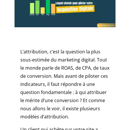
scandale
n'ira
pas
très
loin,
et
un
L’attribution, c’est la question la plus
faux
pas
sous-estimée du marketing digital. Tout
pourrait
le monde parle de ROAS, de CPA, de taux
couler
de conversion. Mais avant de piloter ces
un
indicateurs, il faut répondre à une
casino
question fondamentale : à qui attribuer
autrement
décent.
le mérite d’une conversion ? Et comme
Bonus
nous allons le voir, il existe plusieurs
casino
modèles d’attribution.
50€
sans
Un client qui achète sur votre site a