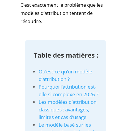
C’est exactement le problème que les
sans
modèles d’attribution tentent de
wager
2026
résoudre.
:
le
piège
du
«
Table des matières :
sans
condition
Qu’est-ce qu’un modèle
»
:
d’attribution ?
Dans
Pourquoi l’attribution est-
d'autres
cependant,
elle si complexe en 2026 ?
il
Les modèles d’attribution
sera
classiques : avantages,
possible
limites et cas d’usage
de
Le modèle basé sur les
prendre