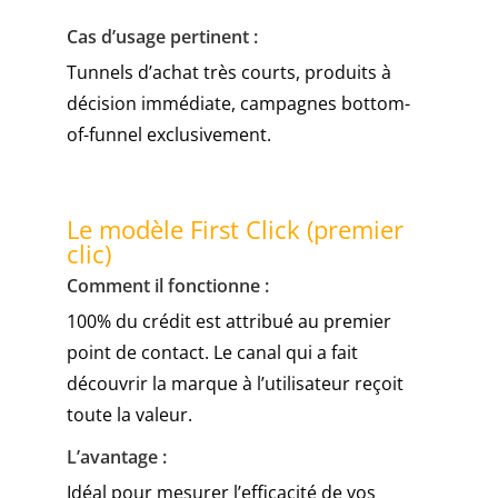
dans
Cas d’usage pertinent :
votre
Tunnels d’achat très courts, produits à
compte
personnel.
décision immédiate, campagnes bottom-
Casino
of-funnel exclusivement.
Paysafecard
2026
:
Le modèle First Click (premier
dépôts,
clic)
limites
et
Comment il fonctionne :
pièges
100% du crédit est attribué au premier
point de contact. Le canal qui a fait
découvrir la marque à l’utilisateur reçoit
toute la valeur.
L’avantage :
Idéal pour mesurer l’efficacité de vos