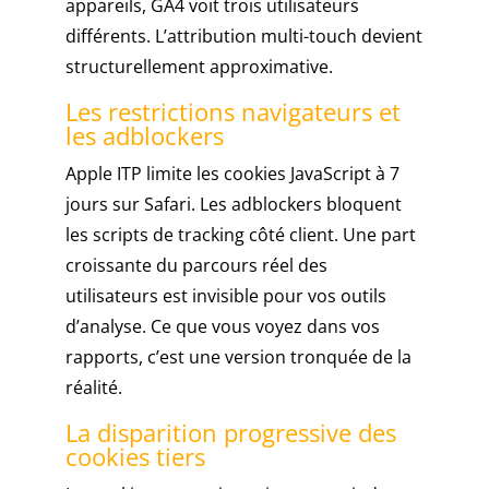
appareils, GA4 voit trois utilisateurs
au
différents. L’attribution multi-touch devient
Casino
structurellement approximative.
de
loterie
Les restrictions navigateurs et
en
les adblockers
utilisant
Apple ITP limite les cookies JavaScript à 7
mon
smartphone
jours sur Safari. Les adblockers bloquent
ou
les scripts de tracking côté client. Une part
une
croissante du parcours réel des
tablette.
utilisateurs est invisible pour vos outils
d’analyse. Ce que vous voyez dans vos
Jeux
rapports, c’est une version tronquée de la
hot
casino
réalité.
blackjack
La disparition progressive des
gratuit
cookies tiers
Casino