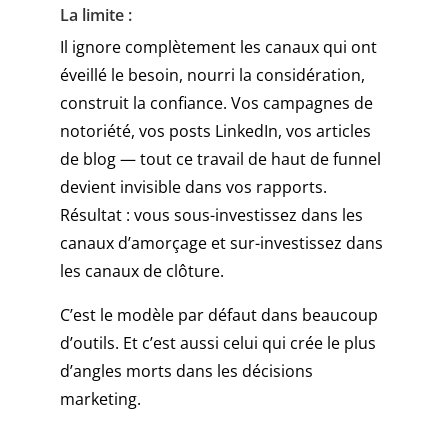
prix.
La limite :
Casino
Il ignore complètement les canaux qui ont
Apple
éveillé le besoin, nourri la considération,
Pay
2026
construit la confiance. Vos campagnes de
:
notoriété, vos posts LinkedIn, vos articles
dépôt
de blog — tout ce travail de haut de funnel
rapide,
devient invisible dans vos rapports.
retrait
réel
Résultat : vous sous-investissez dans les
Il
canaux d’amorçage et sur-investissez dans
est
les canaux de clôture.
également
facile
C’est le modèle par défaut dans beaucoup
de
d’outils. Et c’est aussi celui qui crée le plus
surveiller
d’angles morts dans les décisions
l'état
de
marketing.
vos
actifs