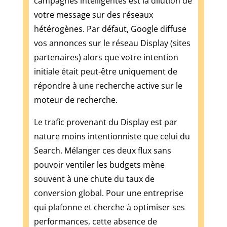
campagnes intelligentes est la dilution de
à
votre message sur des réseaux
les
hétérogènes. Par défaut, Google diffuse
jouer
vos annonces sur le réseau Display (sites
également.
Casino
partenaires) alors que votre intention
sans
initiale était peut-être uniquement de
KYC
répondre à une recherche active sur le
2026
moteur de recherche.
:
risques
Le trafic provenant du Display est par
et
nature moins intentionniste que celui du
vraie
mécanique
Search. Mélanger ces deux flux sans
Vous
pouvoir ventiler les budgets mène
pouvez
souvent à une chute du taux de
être
conversion global. Pour une entreprise
assuré
qui plafonne et cherche à optimiser ses
que
Hopa
performances, cette absence de