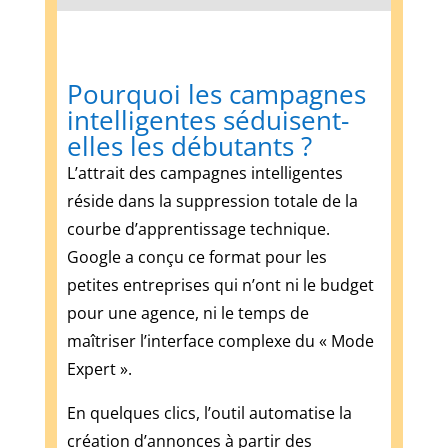
en
ligne
2026
Pourquoi les campagnes
:
intelligentes séduisent-
pièges
et
elles les débutants ?
vraies
L’attrait des campagnes intelligentes
pistes
:
réside dans la suppression totale de la
Des
courbe d’apprentissage technique.
ressources
comme
Google a conçu ce format pour les
celle-
petites entreprises qui n’ont ni le budget
ci
pour une agence, ni le temps de
empêchent
maîtriser l’interface complexe du « Mode
les
casinos
Expert ».
en
En quelques clics, l’outil automatise la
ligne
d'opérer
création d’annonces à partir des