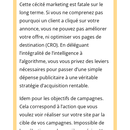
qui
Cette cécité marketing est fatale sur le
vous
long terme. Si vous ne comprenez pas
rapportera
2X
pourquoi un client a cliqué sur votre
votre
annonce, vous ne pouvez pas améliorer
mise
votre offre, ni optimiser vos pages de
initiale.
destination (CRO). En déléguant
La
l’intégralité de l’intelligence à
situation
en
l’algorithme, vous vous privez des leviers
Europe
nécessaires pour passer d’une simple
est
dépense publicitaire à une véritable
très
stratégie d’acquisition rentable.
différente
de
Idem pour les objectifs de campagnes.
celle
Cela correspond à l’action que vous
des
États-
voulez voir réaliser sur votre site par la
Unis.
cible de vos campagnes. Impossible de