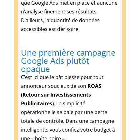
que Google Ads met en place et auncune
:
le
n’analyse finement ses résultats.
piège
D’ailleurs, la quantité de données
du
accessibles est dérisoire.
«
sans
condition
Une première campagne
»
Google Ads plutôt
Ce
opaque
que
vous
C’est ici que le bât blesse pour tout
pouvez
annonceur soucieux de son
ROAS
gagner
(Retour sur Investissements
est
Publicitaires)
. La simplicité
le
double
opérationnelle se paie par une perte
de
totale de contrôle. Dans une campagne
votre
intelligente, vous confiez votre budget à
argent
une « boîte noire ».
et