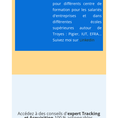
pour différents centre de
formation pour les salariés
d'entreprises et dans
différentes écoles
supérieures autour de
Troyes : Pigier, IUT, EFRA...
Suivez moi sur
Linkedin
Accédez à des conseils d'
expert Tracking
et Acquisition
100 % actionnables.