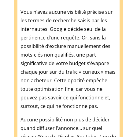
ce
Vous n’avez aucune visibilité précise sur
que
les termes de recherche saisis par les
vous
pouvez
internautes. Google décide seul de la
perdre
pertinence d’une requête. Or, sans la
est
possibilité d’exclure manuellement des
ce
mots-clés non qualifiés, une part
que
significative de votre budget s’évapore
vous
avez
chaque jour sur du trafic « curieux » mais
en
non acheteur. Cette opacité empêche
main.
toute optimisation fine, car vous ne
Casino
pouvez pas savoir ce qui fonctionne et,
PayPal
2026
surtout, ce qui ne fonctionne pas.
:
Aucune possibilité non plus de décider
dépôts
protégés,
quand diffuser l’annonce… sur quel
pièges
réseau (Search, Display, Youtube…) ou de