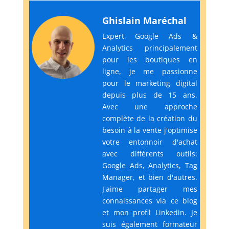
Ghislain Maréchal
Expert Google Ads &
Analytics principalement
pour les boutiques en
ligne, je me passionne
pour le marketing digital
depuis plus de 15 ans.
Avec une approche
complète de la création du
besoin à la vente j'optimise
votre entonnoir d'achat
avec différents outils:
Google Ads, Analytics, Tag
Manager, et bien d'autres.
J'aime partager mes
connaissances via ce blog
et mon profil Linkedin. Je
suis également formateur