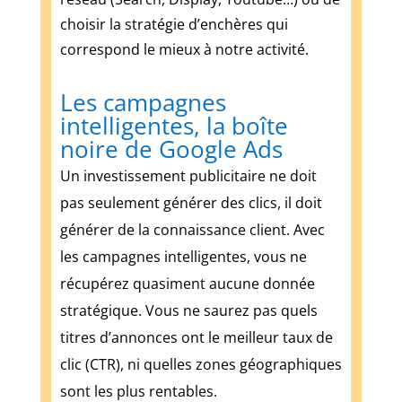
évités
choisir la stratégie d’enchères qui
Le
correspond le mieux à notre activité.
prochain
paiement
le
Les campagnes
plus
intelligentes, la boîte
élevé
noire de Google Ads
provient
Un investissement publicitaire ne doit
de
la
pas seulement générer des clics, il doit
correspondance
générer de la connaissance client. Avec
de
les campagnes intelligentes, vous ne
trois
symboles
récupérez quasiment aucune donnée
rouges,
stratégique. Vous ne saurez pas quels
verts
titres d’annonces ont le meilleur taux de
ou
blancs,
clic (CTR), ni quelles zones géographiques
ce
sont les plus rentables.