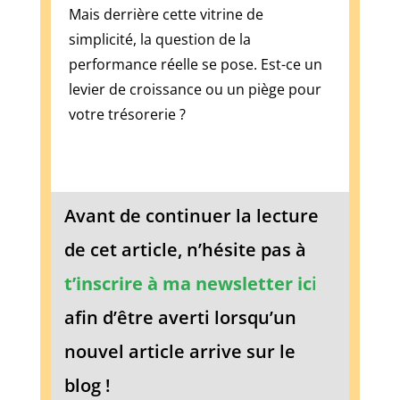
toujours
Mais derrière cette vitrine de
mis
simplicité, la question de la
sur
performance réelle se pose. Est-ce un
le
levier de croissance ou un piège pour
jeu,
plutôt
votre trésorerie ?
que
sur
l'esthétique,
alors
Avant de continuer la lecture
ne
vous
de cet article, n’hésite pas à
attendez
pas
t’inscrire à ma newsletter ic
i
à
afin d’être averti lorsqu’un
un
étourdissement
nouvel article arrive sur le
ici.
Nouveau
blog !
casino