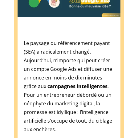
service
VIP
à
grande
échelle.
Bonus
Le paysage du référencement payant
casino
(SEA) a radicalement changé.
50€
Aujourd’hui, n’importe qui peut créer
sans
un compte Google Ads et diffuser une
dépôt
annonce en moins de dix minutes
2026
:
grâce aux
campagnes intelligentes
.
qui
Pour un entrepreneur débordé ou un
paie
néophyte du marketing digital, la
vraiment
promesse est idyllique : l’intelligence
?
-
artificielle s’occupe de tout, du ciblage
L'accent
aux enchères.
est