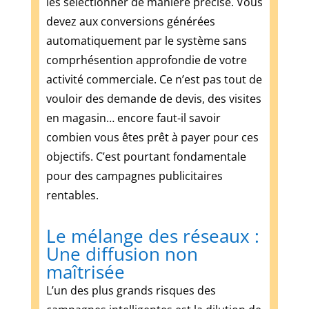
les sélectionner de manière précise. Vous
Machines
devez aux conversions générées
à
automatiquement par le système sans
casinos
comment
comprhésention approfondie de votre
gagner
activité commerciale. Ce n’est pas tout de
vouloir des demande de devis, des visites
Casino
Apple
en magasin… encore faut-il savoir
Pay
combien vous êtes prêt à payer pour ces
2026
objectifs. C’est pourtant fondamentale
:
pour des campagnes publicitaires
dépôt
rentables.
rapide,
retrait
réel
Le mélange des réseaux :
Et
Une diffusion non
ainsi
maîtrisée
inciter
L’un des plus grands risques des
les
téléspectateurs