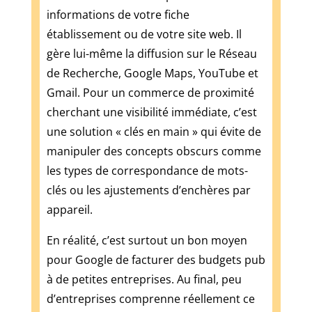
illégalement
informations de votre fiche
et
établissement ou de votre site web. Il
de
gère lui-même la diffusion sur le Réseau
tirer
des
de Recherche, Google Maps, YouTube et
cascades
Gmail. Pour un commerce de proximité
comme
cherchant une visibilité immédiate, c’est
celle-
une solution « clés en main » qui évite de
ci.
manipuler des concepts obscurs comme
Graphique
les types de correspondance de mots-
de
gains
clés ou les ajustements d’enchères par
de
appareil.
roulette
En réalité, c’est surtout un bon moyen
Casino
pour Google de facturer des budgets pub
sans
à de petites entreprises. Au final, peu
wager
d’entreprises comprenne réellement ce
2026