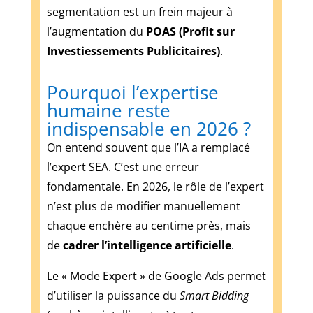
Casino
segmentation est un frein majeur à
coche
l’augmentation du
POAS (Profit sur
toutes
Investiessements Publicitaires)
.
les
bonnes
cases
Pourquoi l’expertise
et
humaine reste
que
indispensable en 2026 ?
vous
On entend souvent que l’IA a remplacé
pouvez
vous
l’expert SEA. C’est une erreur
inscrire
fondamentale. En 2026, le rôle de l’expert
en
n’est plus de modifier manuellement
toute
chaque enchère au centime près, mais
confiance.
de
cadrer l’intelligence artificielle
.
Casino
Paysafecard
Le « Mode Expert » de Google Ads permet
2026
:
d’utiliser la puissance du
Smart Bidding
dépôts,