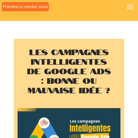
Casino
Prendre un rendez-vous
à
chilliwack
Meilleur
casino
en
Les campagnes
ligne
intelligentes
2026
:
de Google Ads
droits
: Bonne ou
et
mauvaise idée ?
retraits
:
C'est
une
alimentation
de
qualité
et
un