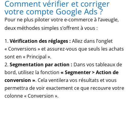
Comment vérifier et corriger
pas
votre compte Google Ads ?
être
terminé
Pour ne plus piloter votre e-commerce à l’aveugle,
seul,
deux méthodes simples s’offrent à vous :
ou
le
Vérification des réglages :
Allez dans l’onglet
joueur
« Conversions » et assurez-vous que seuls les achats
hors
sont en « Principal ».
ligne
Segmentation par action :
Dans vos tableaux de
est
réputé
bord, utilisez la fonction
« Segmenter > Action de
se
conversion »
. Cela ventilera vos résultats et vous
coucher.
permettra de voir exactement ce que recouvre votre
Casino
colonne « Conversion ».
Neosurf
2026
:
dépôts
discrets,
plafonds,