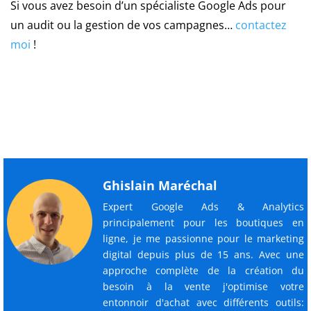
Si vous avez besoin d’un spécialiste Google Ads pour
pièges
un audit ou la gestion de vos campagnes…
contactez
Ils
moi
!
seront
plus
gros,
plus
affamés
et
produiront
des
gains
Ghislain Maréchal
allant
jusqu'à
Expert Google Ads & Analytics
400
principalement pour les boutiques en
000
ligne, je me passionne pour le marketing
pièces.
digital depuis plus de 15 ans. Avec une
Fortunawin
approche complète de la création du
travaille
besoin à la vente j'optimise votre
avec
entonnoir d'achat avec différents outils: