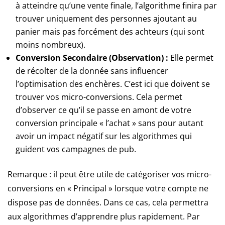
à atteindre qu’une vente finale, l’algorithme finira par
frais.
trouver uniquement des personnes ajoutant au
Slots
panier mais pas forcément des achteurs (qui sont
gratuits
moins nombreux).
en
Conversion Secondaire (Observation) :
Elle permet
ligne
de récolter de la donnée sans influencer
non
inscription
l’optimisation des enchères. C’est ici que doivent se
no
trouver vos micro-conversions. Cela permet
téléchargements
d’observer ce qu’il se passe en amont de votre
conversion principale « l’achat » sans pour autant
Roulette
avoir un impact négatif sur les algorithmes qui
en
guident vos campagnes de pub.
ligne
2026
Remarque : il peut être utile de catégoriser vos micro-
:
conversions en « Principal » lorsque votre compte ne
règles,
croupiers
dispose pas de données. Dans ce cas, cela permettra
et
aux algorithmes d’apprendre plus rapidement. Par
vrais