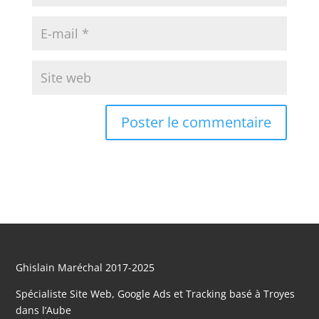
Ghislain Maréchal 2017-2025
Spécialiste Site Web, Google Ads et Tracking basé à Troyes
dans l’Aube