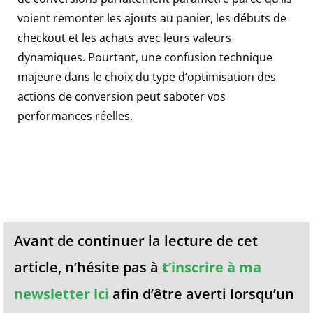
vous
voient remonter les ajouts au panier, les débuts de
jouez
checkout et les achats avec leurs valeurs
au
dynamiques. Pourtant, une confusion technique
jeu
majeure dans le choix du type d’optimisation des
avec
20
actions de conversion peut saboter vos
symboles
performances réelles.
par
tour.
Casino
sans
wager
2026
:
Avant de continuer la lecture de cet
le
piège
article, n’hésite pas à
t’inscrire à ma
du
«
newsletter ic
i
afin d’être averti lorsqu’un
sans