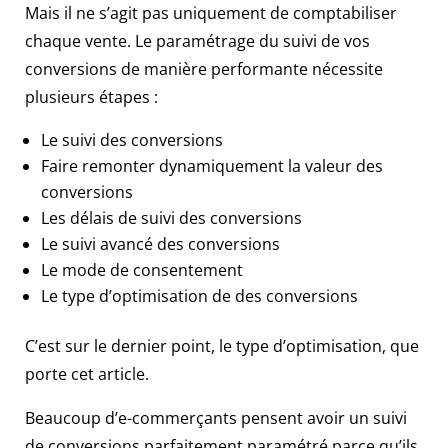
de
Mais il ne s’agit pas uniquement de comptabiliser
cashback
chaque vente. Le paramétrage du suivi de vos
de
conversions de manière performante nécessite
casino
plusieurs étapes :
en
direct.
Le suivi des conversions
Bonus
Faire remonter dynamiquement la valeur des
casino
conversions
50€
sans
Les délais de suivi des conversions
dépôt
Le suivi avancé des conversions
2026
Le mode de consentement
:
Le type d’optimisation de des conversions
qui
paie
C’est sur le dernier point, le type d’optimisation, que
vraiment
porte cet article.
?
-
Beaucoup d’e-commerçants pensent avoir un suivi
En
de conversions parfaitement paramétré parce qu’ils
conséquence,