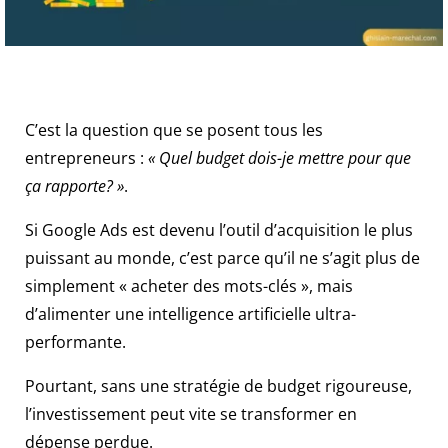
choix
de
jeux
de
table
C’est la question que se posent tous les
et
entrepreneurs :
« Quel budget dois-je mettre pour que
un
grand
ça rapporte? »
.
mélange
Si Google Ads est devenu l’outil d’acquisition le plus
de
personnes.
puissant au monde, c’est parce qu’il ne s’agit plus de
Nouveau
simplement « acheter des mots-clés », mais
casino
d’alimenter une intelligence artificielle ultra-
en
performante.
ligne
2026
Pourtant, sans une stratégie de budget rigoureuse,
:
l’investissement peut vite se transformer en
pièges
et
dépense perdue.