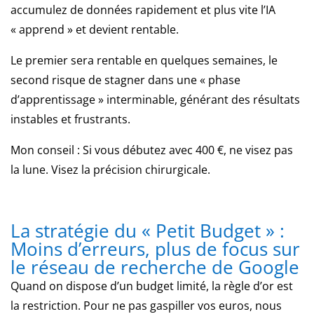
machines
accumulez de données rapidement et plus vite l’IA
à
« apprend » et devient rentable.
sous
Domnitors
Le premier sera rentable en quelques semaines, le
Deluxe,
second risque de stagner dans une « phase
Fire
d’apprentissage » interminable, générant des résultats
Lightning
instables et frustrants.
et
Bobs
Mon conseil : Si vous débutez avec 400 €, ne visez pas
Coffee
la lune. Visez la précision chirurgicale.
Shop
les
rejoignent.
Casino
La stratégie du « Petit Budget » :
Neosurf
Moins d’erreurs, plus de focus sur
2026
le réseau de recherche de Google
:
dépôts
Quand on dispose d’un budget limité, la règle d’or est
discrets,
la restriction. Pour ne pas gaspiller vos euros, nous
plafonds,