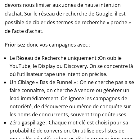
devons nous limiter aux zones de haute intention
pièges
d’achat. Sur le réseau de recherche de Google, il est
Il
y
possible de cibler des termes de recherche « proche »
a
de l’acte d’achat.
aussi
un
Priorisez donc vos campagnes avec :
élément
de
Le Réseau de Recherche uniquement :On oublie
jackpot
YouTube, le Display ou Discovery. On se concentre là
progressif
où l’utilisateur tape une intention précise.
inclus
Un Ciblage « Bas de Funnel » : On ne cherche pas à se
dans
faire connaître, on cherche à vendre ou générer un
cette
lead immédiatement. On ignore les campagnes de
machine
notoriété, de découverte ou même de conquête sur
à
les noms de concurrents, souvent trop coûteuses.
sous
qui
Zéro gaspillage : Chaque mot-clé est choisi pour sa
peut
probabilité de conversion. On utilise des listes de
offrir
mots-clés négatifs robustes dès le premier jour pour