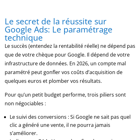
étendues
du
nord.
Le secret de la réussite sur
Google Ads: Le paramétrage
Règles
technique
du
poker
Le succès (entendez la rentabilité réelle) ne dépend pas
texas
que de votre chèque pour Google. Il dépend de votre
hold'em
infrastructure de données. En 2026, un compte mal
Casino
paramétré peut gonfler vos coûts d’acquisition de
PayPal
quelques euros et plomber vos résultats.
2026
:
Pour qu’un petit budget performe, trois piliers sont
dépôts
non négociables :
protégés,
pièges
Le suivi des conversions : Si Google ne sait pas quel
évités
clic a généré une vente, il ne pourra jamais
Tous
s’améliorer.
sont