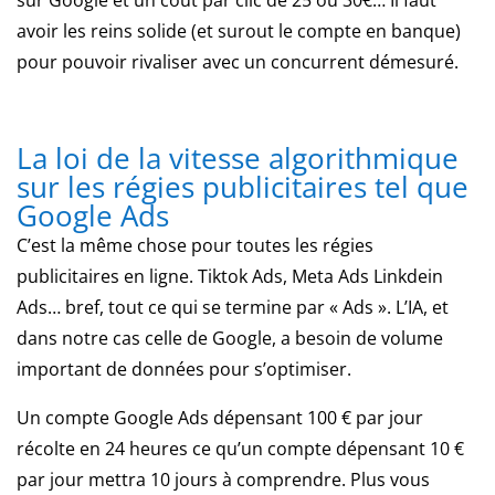
la
avoir les reins solide (et surout le compte en banque)
franchise.
pour pouvoir rivaliser avec un concurrent démesuré.
Calcul
des
probabilités
au
La loi de la vitesse algorithmique
poker
sur les régies publicitaires tel que
Google Ads
Roulette
C’est la même chose pour toutes les régies
en
publicitaires en ligne. Tiktok Ads, Meta Ads Linkdein
ligne
2026
Ads… bref, tout ce qui se termine par « Ads ». L’IA, et
:
dans notre cas celle de Google, a besoin de volume
règles,
important de données pour s’optimiser.
croupiers
et
Un compte Google Ads dépensant 100 € par jour
vrais
récolte en 24 heures ce qu’un compte dépensant 10 €
risques
par jour mettra 10 jours à comprendre. Plus vous
Les