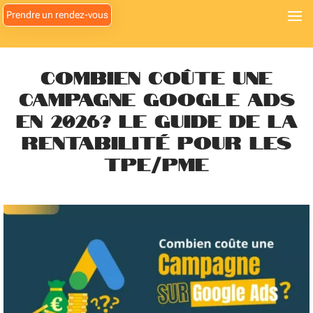
Generateur
Prendre un rendez-vous
strategie
blackjack
Combien coûte une
Meilleur
casino
campagne Google Ads
en
en 2026? Le guide de la
ligne
2026
rentabilité pour les
:
TPE/PME
droits
et
retraits
:
Il
a
une
atmosphère
animée,
un
grand