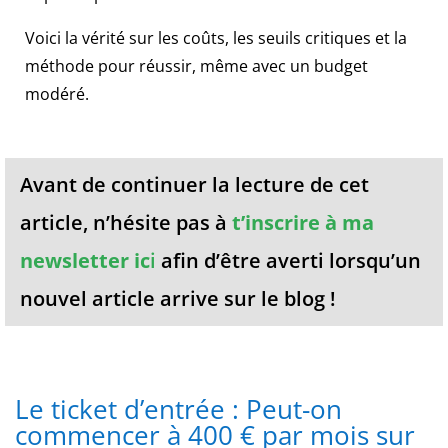
vraies
pistes
Voici la vérité sur les coûts, les seuils critiques et la
-
méthode pour réussir, même avec un budget
L'excitation
modéré.
sur
une
table
de
Avant de continuer la lecture de cet
dés
est
article, n’hésite pas à
t’inscrire à ma
géniale.
newsletter ic
i
afin d’être averti lorsqu’un
Casino
sans
nouvel article arrive sur le blog !
wager
2026
:
le
Le ticket d’entrée : Peut-on
piège
du
commencer à 400 € par mois sur
«