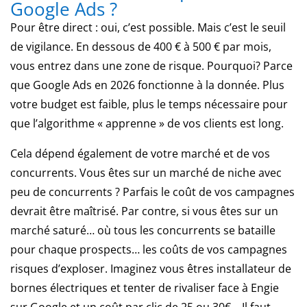
Google Ads ?
sans
Pour être direct : oui, c’est possible. Mais c’est le seuil
condition
de vigilance. En dessous de 400 € à 500 € par mois,
»
:
Les
vous entrez dans une zone de risque. Pourquoi? Parce
officiels
que Google Ads en 2026 fonctionne à la donnée. Plus
s'attendent
votre budget est faible, plus le temps nécessaire pour
à
que l’algorithme « apprenne » de vos clients est long.
une
nouvelle
Cela dépend également de votre marché et de vos
approche
concurrents. Vous êtes sur un marché de niche avec
pour
ravir
peu de concurrents ? Parfais le coût de vos campagnes
les
devrait être maîtrisé. Par contre, si vous êtes sur un
parieurs,
marché saturé… où tous les concurrents se bataille
en
pour chaque prospects… les coûts de vos campagnes
utilisant
risques d’exploser. Imaginez vous êtres installateur de
leur
amour
bornes électriques et tenter de rivaliser face à Engie
pour
sur Google et un coût par clic de 25 ou 30€… Il faut