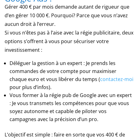
machines
Gérer 400 € par mois demande autant de rigueur que
à
d’en gérer 10 000 €. Pourquoi? Parce que vous n’avez
sous
aucun droit à l’erreur.
en
Si vous n’êtes pas à l’aise avec la régie publicitaire, deux
ligne
options s’offrent à vous pour sécuriser votre
originales
et
investissement :
des
jeux
Déléguer la gestion à un expert : Je prends les
avec
commandes de votre compte pour maximiser
des
chaque euro et vous libérer du temps (
contactez-moi
croupiers
pour plus d’infos).
en
Vous former à la régie pub de Google avec un expert
direct.
: Je vous transmets les compétences pour que vous
Casino
soyez autonome et capable de piloter vos
Paysafecard
campagnes avec la précision d’un pro.
2026
:
dépôts,
L’objectif est simple : faire en sorte que vos 400 € de