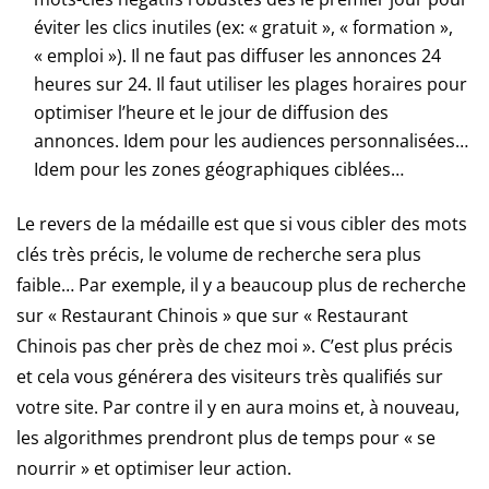
d'énormes
éviter les clics inutiles (ex: « gratuit », « formation »,
prix
« emploi »). Il ne faut pas diffuser les annonces 24
en
heures sur 24. Il faut utiliser les plages horaires pour
argent.
optimiser l’heure et le jour de diffusion des
En
outre,
annonces. Idem pour les audiences personnalisées…
ici
Idem pour les zones géographiques ciblées…
les
joueurs
Le revers de la médaille est que si vous cibler des mots
seront
clés très précis, le volume de recherche sera plus
en
faible… Par exemple, il y a beaucoup plus de recherche
mesure
sur « Restaurant Chinois » que sur « Restaurant
de
voir
Chinois pas cher près de chez moi ». C’est plus précis
les
et cela vous générera des visiteurs très qualifiés sur
couleurs
votre site. Par contre il y en aura moins et, à nouveau,
vives
les algorithmes prendront plus de temps pour « se
des
vastes
nourrir » et optimiser leur action.