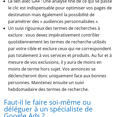
Le lien avec GA4 : Une analyse fine de ce qui se passe
des
le clic est indispensable pour optimiser vos pages de
jeux
à
destination mais également la possibilité de
plusieurs
paramétrer des « audiences personnalisées ».
mains.
Un suivi rigoureux des termes de recherches à
Casino
exclure : vous devez impérativement contrôler
Apple
quotidiennement les termes de recherche utilisés
Pay
par votre cible et exclure ceux qui ne correspondent
2026
pas totalement à vos services et produits. Au fur et à
:
mesure de vos exclusions, il y aura de moins en
dépôt
rapide,
moins de terme hors sujet. Vos annonces se
retrait
déclencheront donc uniquement face aux bonnes
réel
personnes. Maintenez ensuite un suivi
Des
hebdomadaire des termes de recherche.
gains
garantis
Faut-il le faire soi-même ou
à
déléguer à un spécialiste de
temps,
Google Ads ?
des